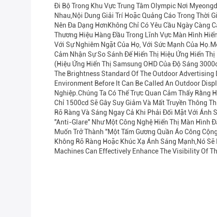
Đi Bộ Trong Khu Vực Trung Tâm Olympic Nơi Myeongd
Nhau,nội Dung Giải Trí Hoặc Quảng Cáo Trong Thời G
Nên Đa Dạng HơnKhông Chỉ Có Yêu Cầu Ngày Càng Cao
Thương Hiệu Hàng Đầu Trong Lĩnh Vực Màn Hình Hiển
Với Sự Nghiêm Ngặt Của Họ, Với Sức Mạnh Của Họ.mộ
Cảm Nhận Sự So Sánh Để Hiển Thị Hiệu Ứng Hiển Thị
(Hiệu Ứng Hiển Thị Samsung OHD Của Độ Sáng 3000c
The Brightness Standard Of The Outdoor Advertising D
Environment Before It Can Be Called An Outdoor Dis
Nghiệp.chúng Ta Có Thể Trực Quan Cảm Thấy Rằng H
Chỉ 1500cd Sẽ Gây Suy Giảm Và Mất Truyền Thông T
Rõ Ràng Và Sáng Ngay Cả Khi Phải Đối Mặt Với Ánh 
"Anti-Glare" Như Một Công Nghệ Hiển Thị Màn Hình 
Muốn Trở Thành "một Tấm Gương Quần Áo Công Cộng"Đ
Không Rõ Ràng Hoặc Khúc Xạ Ánh Sáng Mạnh,nó Sẽ 
Machines Can Effectively Enhance The Visibility Of T