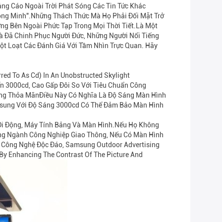
ng Cáo Ngoài Trời Phát Sóng Các Tin Tức Khác
hông Minh".những Thách Thức Mà Họ Phải Đối Mặt Trở
g Bên Ngoài Phức Tạp Trong Mọi Thời Tiết.Là Một
à Đã Chinh Phục Người Đức, Những Người Nổi Tiếng
t Loạt Các Đánh Giá Với Tầm Nhìn Trực Quan. Hãy
red To As Cd) In An Unobstructed Skylight
ến 3000cd, Cao Gấp Đôi So Với Tiêu Chuẩn Công
ông Thỏa MãnĐiều Này Có Nghĩa Là Độ Sáng Màn Hình
msung Với Độ Sáng 3000cd Có Thể Đảm Bảo Màn Hình
 Di Động, Máy Tính Bảng Và Màn Hình.nếu Họ Không
ong Ngành Công Nghiệp Giao Thông, Nếu Có Màn Hình
Công Nghệ Độc Đáo, Samsung Outdoor Advertising
 By Enhancing The Contrast Of The Picture And