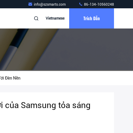
info@szsmarts.com
86-134-10560248
Trích Dẫn
Vietnamese
ới Đèn Nền
ời của Samsung tỏa sáng