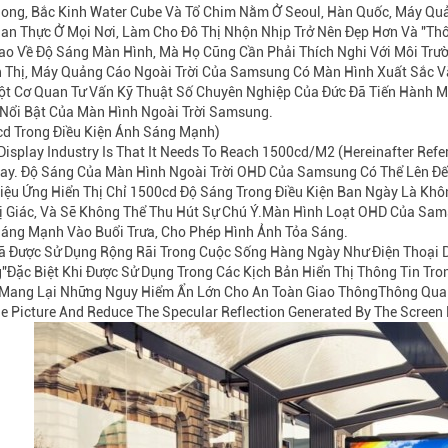
ong, Bắc Kinh Water Cube Và Tổ Chim Nằm Ở Seoul, Hàn Quốc, Máy Quả
ian Thực Ở Mọi Nơi, Làm Cho Đô Thị Nhộn Nhịp Trở Nên Đẹp Hơn Và "t
 Về Độ Sáng Màn Hình, Mà Họ Cũng Cần Phải Thích Nghi Với Môi Trườn
 Thị, Máy Quảng Cáo Ngoài Trời Của Samsung Có Màn Hình Xuất Sắc V
t Cơ Quan Tư Vấn Kỹ Thuật Số Chuyên Nghiệp Của Đức Đã Tiến Hành Mộ
 Nổi Bật Của Màn Hình Ngoài Trời Samsung.
d Trong Điều Kiện Ánh Sáng Mạnh)
isplay Industry Is That It Needs To Reach 1500cd/M2 (hereinafter Refer
play. Độ Sáng Của Màn Hình Ngoài Trời OHD Của Samsung Có Thể Lên Đ
iệu Ứng Hiển Thị Chỉ 1500cd Độ Sáng Trong Điều Kiện Ban Ngày Là Kh
hị Giác, Và Sẽ Không Thể Thu Hút Sự Chú Ý.Màn Hình Loạt OHD Của Sa
Sáng Mạnh Vào Buổi Trưa, Cho Phép Hình Ảnh Tỏa Sáng.
Đã Được Sử Dụng Rộng Rãi Trong Cuộc Sống Hàng Ngày Như Điện Thoại
ặc Biệt Khi Được Sử Dụng Trong Các Kịch Bản Hiển Thị Thông Tin Tr
Mang Lại Những Nguy Hiểm Ẩn Lớn Cho An Toàn Giao ThôngThông Qua 
he Picture And Reduce The Specular Reflection Generated By The Screen