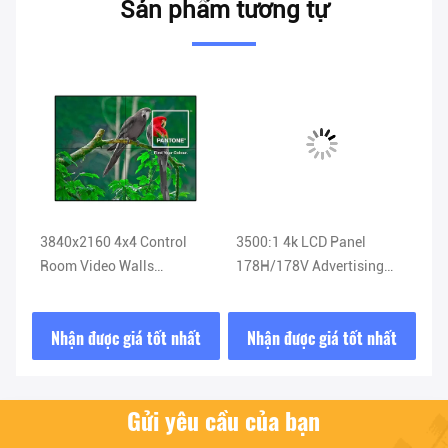
Sản phẩm tương tự
eo
3840x2160 4x4 Control
3500:1 4k LCD Panel
br
ng
Room Video Walls
178H/178V Advertising
700cd/M2 350W 60,000hrs
Embedded video wall
t
Nhận được giá tốt nhất
Nhận được giá tốt nhất
Gửi yêu cầu của bạn