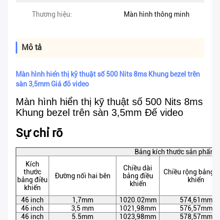
Thương hiệu:
Màn hình thông minh
Mô tả
Màn hình hiển thị kỹ thuật số 500 Nits 8ms Khung bezel trên
sàn 3,5mm Giá đỡ video
Màn hình hiển thị kỹ thuật số 500 Nits 8ms
Khung bezel trên sàn 3,5mm Đế video
Sự chỉ rõ
Bảng kích thước sản phẩm
Kích
Chiều dài
thước
Chiều rộng bảng đ
Đường nối hai bên
bảng điều
bảng điều
khiển
khiển
khiển
46 inch
1,7mm
1020.02mm
574,61mm
46 inch
3,5 mm
1021,98mm
576,57mm
46 inch
5.5mm
1023,98mm
578,57mm