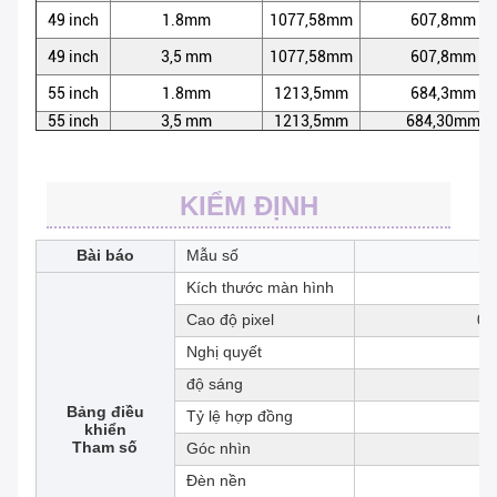
49 inch
1.8mm
1077,58mm
607,8mm
49 inch
3,5 mm
1077,58mm
607,8mm
55 inch
1.8mm
1213,5mm
684,3mm
55 inch
3,5 mm
1213,5mm
684,30mm
KIỂM ĐỊNH
Bài báo
Mẫu số
Kích thước màn hình
Cao độ pixel
0,
Nghị quyết
độ sáng
Bảng điều
Tỷ lệ hợp đồng
khiển
Tham số
Góc nhìn
Đèn nền