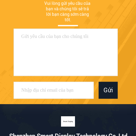
Vui lòng gửi yêu cầu của 
bạn và chúng tôi sẽ trả 
lời bạn càng sớm càng 
tốt.
Gửi