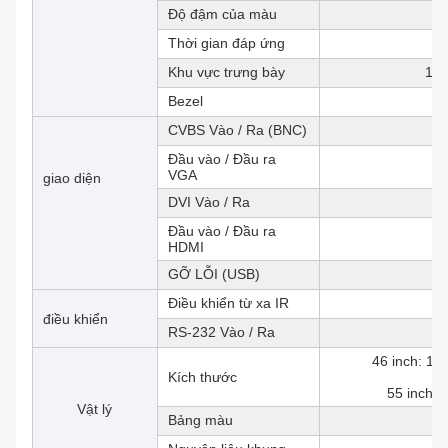
Độ đậm của màu
Thời gian đáp ứng
Khu vực trưng bày
101
Bezel
CVBS Vào / Ra (BNC)
Đầu vào / Đầu ra
VGA
giao diện
DVI Vào / Ra
Đầu vào / Đầu ra
HDMI
GỠ LỖI (USB)
Điều khiển từ xa IR
điều khiển
RS-232 Vào / Ra
46 inch: 1
Kích thước
55 inch:
Vật lý
Bảng màu