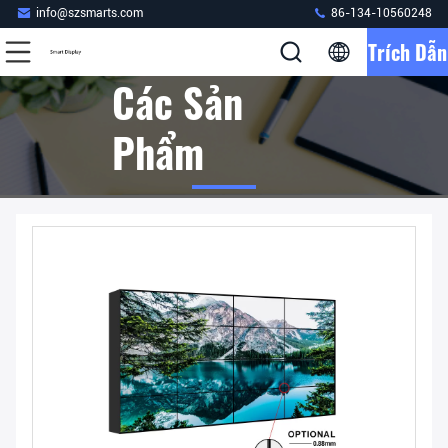
info@szsmarts.com
86-134-10560248
Trích Dẫn
Các Sản
Phẩm