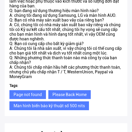
làm việc hoặc phụ thuộc vào kích thước và số lượng đơn đặt
hàng của bạn.
Q: bạn đang sử dụng thương hiệu màn hình nào?
A: chúng tôi đang sử dụng Samsung, LG và màn hình AUO.
Q: Bạn có nhà máy sản xuất bao vây của riêng bạn?
A: Có, chúng tôi có nhà máy sản xuất bao vây riêng và chúng
tôi có Kỹ sư kết cấu tốt nhất, chúng tôi hy vọng sẽ cung cấp
cho bạn màn hình và hình dạng tốt nhất, vì vậy OEM cũng
được hoan nghênh.
Q: Bạn có cung cấp cho bất kỳ giảm giá?
A: Chúng tôi là nhà sản xuất, vì vậy chúng tôi có thể cung cấp
cho bạn giá tốt nhất và dịch vụ tốt nhất cùng một lúc.
Q: Những phương thức thanh toán nào mà công ty của bạn
chấp nhận?
A: Chúng tôi chấp nhận hầu hết các phương thức thanh toán,
nhưng chủ yếu chấp nhận T / T, WesternUnion, Paypal và
MoneyGram
Tags:
Page not found
Please Back Home
Màn hình biển báo kỹ thuật số 500 nits