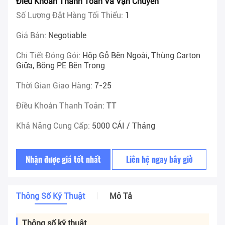
Điều Khoản Thanh Toán Và Vận Chuyển
Số Lượng Đặt Hàng Tối Thiểu:
1
Giá Bán:
Negotiable
Chi Tiết Đóng Gói:
Hộp Gỗ Bên Ngoài, Thùng Carton
Giữa, Bông PE Bên Trong
Thời Gian Giao Hàng:
7-25
Điều Khoản Thanh Toán:
TT
Khả Năng Cung Cấp:
5000 CÁI / Tháng
Nhận được giá tốt nhất
Liên hệ ngay bây giờ
Thông Số Kỹ Thuật
Mô Tả
Thông số kỹ thuật