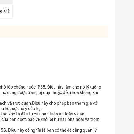
g khí
 nhờ lớp chống nước IP65. Điều này làm cho nó lý tưởng
 nó cũng được trang bị quạt hoặc điều hòa không khí
ạch và trực quan.Điều này cho phép bạn tham gia với
u hút sự chú ý của họ.
 rằng khoản đầu tư của bạn luôn an toàn và an
i của bạn được bảo vệ khỏi bị hư hại, phá hoại và trộm
 / 5G. Điều này có nghĩa là bạn có thể dễ dàng quản lý