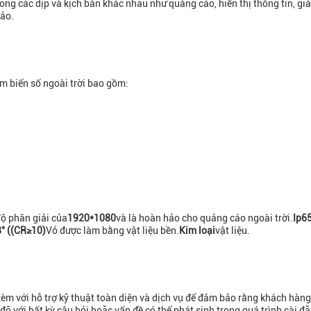
g các dịp và kịch bản khác nhau như quảng cáo, hiển thị thông tin, giải
hảo.
m biển số ngoài trời bao gồm:
độ phân giải của
1920*1080
và là hoàn hảo cho quảng cáo ngoài trời.
Ip6
° ((CR≥10)
Vỏ được làm bằng vật liệu bền.
Kim loại
vật liệu.
kèm với hỗ trợ kỹ thuật toàn diện và dịch vụ để đảm bảo rằng khách hàng
đỡ với bất kỳ câu hỏi hoặc vấn đề có thể phát sinh trong quá trình cài đ