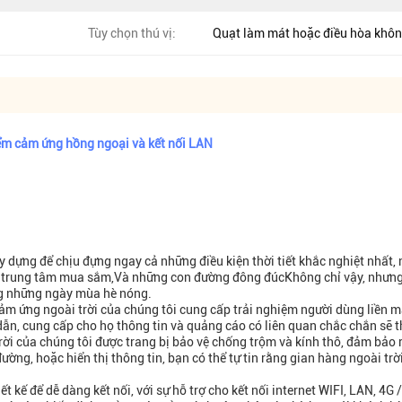
Tùy chọn thú vị:
Quạt làm mát hoặc điều hòa khôn
iểm cảm ứng hồng ngoại và kết nối LAN
y dựng để chịu đựng ngay cả những điều kiện thời tiết khắc nghiệt nhất,
n, trung tâm mua sắm,Và những con đường đông đúcKhông chỉ vậy, nhưng
g những ngày mùa hè nóng.
m ứng ngoài trời của chúng tôi cung cấp trải nghiệm người dùng liền m
n, cung cấp cho họ thông tin và quảng cáo có liên quan chắc chắn sẽ th
rời của chúng tôi được trang bị bảo vệ chống trộm và kính thô, đảm bảo
ng, hoặc hiển thị thông tin, bạn có thể tự tin rằng gian hàng ngoài trờ
t kế để dễ dàng kết nối, với sự hỗ trợ cho kết nối internet WIFI, LAN, 4G