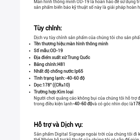
Màn hình thông minh OD-19 là hoàn hảo để sử dụng tron
sản phẩm biển báo kỹ thuật số này là giải pháp hoàn 
Tùy chỉnh:
Dịch vụ tùy chỉnh sản phẩm của chúng tôi cho sản phẩ
Tên thương hiệu:
màn hình thông minh
Số mẫu:
OD-19
Địa điểm xuất xứ:
Trung Quốc
Bảng chính:
H81
Nhất độ chống nước:
Ip65
Tình trạng lạnh:
-40-60 độ
Dọc:
178° ((CR≥10)
Trường hợp:
Kim loại
Người chơi quảng cáo không bụi của chúng tôi hỗ trợ 
trong điều kiện lạnh
-40-60 độ
và có góc nhìn dọc là
178
Hỗ trợ và Dịch vụ:
Sản phẩm Digital Signage ngoài trời của chúng tôi đi 
thể.Nhóm hỗ trợ kỹ thuật của chúng tôi có sẵn để giúp 