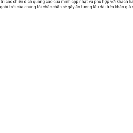
 trì các chiến dịch quảng cáo của mình cập nhật và phù hợp với khách h
ngoài trời của chúng tôi chắc chắn sẽ gây ấn tượng lâu dài trên khán gi