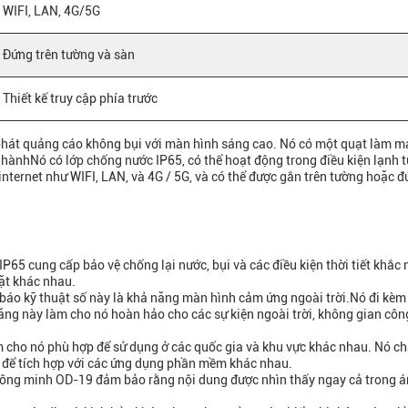
WIFI, LAN, 4G/5G
Đứng trên tường và sàn
Thiết kế truy cập phía trước
 phát quảng cáo không bụi với màn hình sáng cao. Nó có một quạt làm m
hànhNó có lớp chống nước IP65, có thể hoạt động trong điều kiện lạnh t
internet như WIFI, LAN, và 4G / 5G, và có thể được gắn trên tường hoặc đ
5 cung cấp bảo vệ chống lại nước, bụi và các điều kiện thời tiết khắc 
đặt khác nhau.
 báo kỹ thuật số này là khả năng màn hình cảm ứng ngoài trời.Nó đi kè
ăng này làm cho nó hoàn hảo cho các sự kiện ngoài trời, không gian côn
cho nó phù hợp để sử dụng ở các quốc gia và khu vực khác nhau. Nó ch
 để tích hợp với các ứng dụng phần mềm khác nhau.
thông minh OD-19 đảm bảo rằng nội dung được nhìn thấy ngay cả trong á