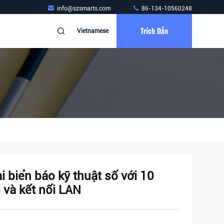
info@szsmarts.com
86-134-10560248
Trích Dẫn
Vietnamese
i biển báo kỹ thuật số với 10
và kết nối LAN