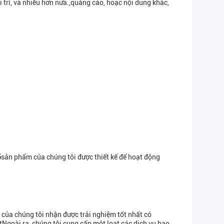
 trí, và nhiều hơn nữa.,quảng cáo, hoặc nội dung khác,
5
sản phẩm của chúng tôi được thiết kế để hoạt động
 của chúng tôi nhận được trải nghiệm tốt nhất có
ặtNgoài ra, chúng tôi cung cấp một loạt các dịch vụ bao