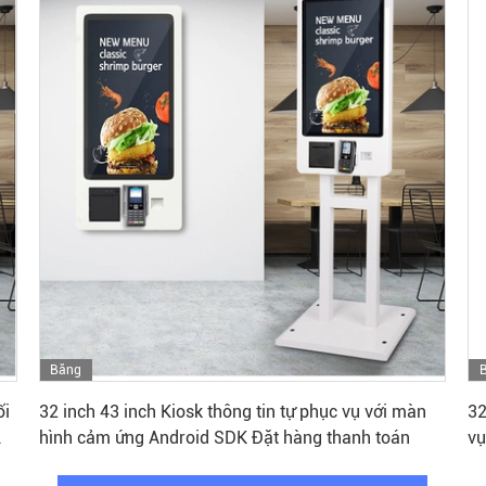
Băng
Nhận được giá tốt nhất
hình
ối
32 inch 43 inch Kiosk thông tin tự phục vụ với màn
32
hình cảm ứng Android SDK Đặt hàng thanh toán
vụ
ăn