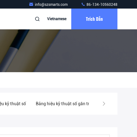
info@szsmarts.com
86-134-10560248
Trích Dẫn
Vietnamese
u kỹ thuật số
Bảng hiệu kỹ thuật số gắn trên tường
Kiosk màn