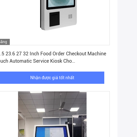
Băng
Nhận được giá tốt nhất
hình
.5 23.6 27 32 Inch Food Order Checkout Machine
uch Automatic Service Kiosk Cho
c/McDonald/restaurant tự thanh toán kiosk
Nhận được giá tốt nhất