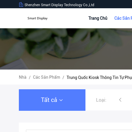
Shenzhen Smart Display Technology Co.,Ltd
Trang Chủ
Các Sản
Nhà
Các Sản Phẩm
/
/
Trung Quốc Kiosk Thông Tin Tự Ph
Tất cả
Loại:
Màn hình LCD Video Wall