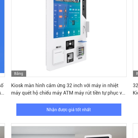
Băng
Nhận được giá tốt nhất
hình
số
Kiosk màn hình cảm ứng 32 inch với máy in nhiệt
32
sk
máy quét hộ chiếu máy ATM máy rút tiền tự phục vụ
Ki
khách sạn Kiosk thanh toán
Nhận được giá tốt nhất